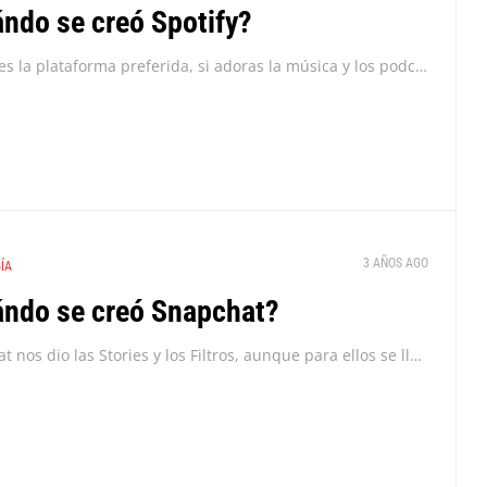
ndo se creó Spotify?
Spotify es la plataforma preferida, si adoras la música y los podcasts, es casi seguro que usas Spotify. Y no es para menos esta afirmación, pues es la...
3 AÑOS AGO
ÍA
ndo se creó Snapchat?
Snapchat nos dio las Stories y los Filtros, aunque para ellos se llaman “Snaps” y “Lentes”. Snapchat es esa red social innovadora que casi muere a manos de...