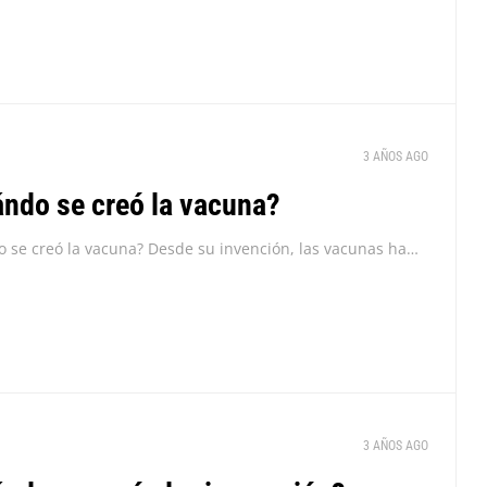
3 AÑOS AGO
ndo se creó la vacuna?
¿Cuándo se creó la vacuna? Desde su invención, las vacunas han ayudado a prevenir enfermedades virales que son desde mortales hasta altamente contagiosas. Tétanos, rabia, difteria, influenza, fiebre...
3 AÑOS AGO