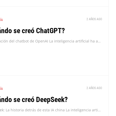
2 AÑOS AGO
ÍA
ndo se creó ChatGPT?
La evolución del chatbot de OpenAI La inteligencia artificial ha avanzado a pasos agigantados en los últimos años, y uno de los hitos más importantes en este campo...
2 AÑOS AGO
ÍA
ndo se creó DeepSeek?
DeepSeek: La historia detrás de esta IA china La inteligencia artificial (IA) ha experimentado una evolución impresionante en los últimos años, con el surgimiento de modelos cada vez...