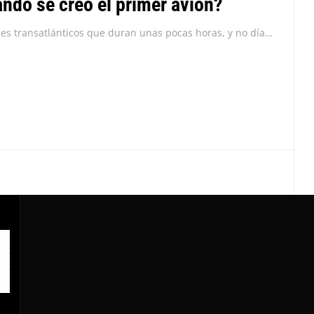
ndo se creó el primer avión?
Con viajes transatlánticos que duran unas pocas horas, y no días como los barcos, el avión conectó al mundo como nunca se había hecho. Hoy en día es...