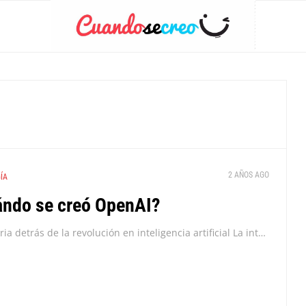
2 AÑOS AGO
ÍA
ndo se creó OpenAI?
La historia detrás de la revolución en inteligencia artificial La inteligencia artificial ha experimentado un desarrollo acelerado en los últimos años, con OpenAI como uno de los principales...