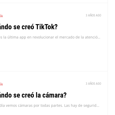
3 AÑOS AGO
ÍA
ndo se creó TikTok?
TikTok es la última app en revolucionar el mercado de la atención. Con su enfoque en el contenido viral y los vídeos verticales de corta duración, la red...
3 AÑOS AGO
ÍA
ndo se creó la cámara?
Hoy en día vemos cámaras por todas partes. Las hay de seguridad, profesionales, y de mano, y casi todos tenemos una (o más de una) en nuestro móvil....