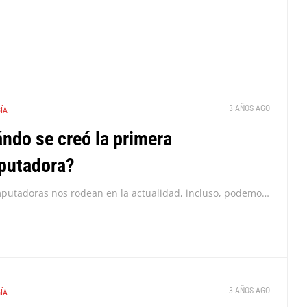
3 AÑOS AGO
ÍA
ndo se creó la primera
putadora?
Las computadoras nos rodean en la actualidad, incluso, podemos llevar una en el bolsillo en forma de teléfono inteligente, pero ¿Cuál es el origen de la primera computadora?...
3 AÑOS AGO
ÍA