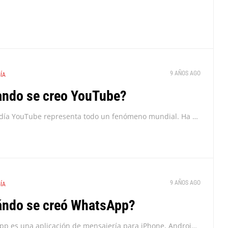
9 AÑOS AGO
ÍA
ndo se creo YouTube?
Hoy en día YouTube representa todo un fenómeno mundial. Ha creado nuevas estrellas y una nueva forma de divertirse y de pasar el tiempo, pero ¿Cuando se creo...
9 AÑOS AGO
ÍA
ndo se creó WhatsApp?
WhatsApp es una aplicación de mensajería para iPhone, Android y otros teléfonos, pero ¿Cuándo se creó WhatsApp?. Esta app tiene el beneficio de que funciona con wifi en...