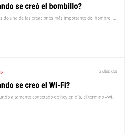
ndo se creó el bombillo?
Este ha sido una de las creaciones más importante del hombre. ¿Te has preguntado cómo vivirías sin una luz eléctrica en tu hogar? Sabemos que hay muchos métodos...
3 AÑOS AGO
ÍA
ndo se creo el Wi-Fi?
En el mundo altamente conectado de hoy en día, el término «Wi-Fi» se ha convertido en parte integral de nuestra vida cotidiana. Desde conectarnos a internet en nuestros...