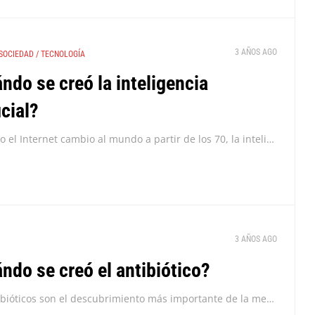
3 AÑOS AGO
SOCIEDAD
/
TECNOLOGÍA
ndo se creó la inteligencia
icial?
Así como el Internet cambio al mundo a partir de los 70, la inteligencia artificial hoy se califica como la próxima gran revolución tecnológica. ¿Pero dónde empezó este...
3 AÑOS AGO
ndo se creó el antibiótico?
Los antibióticos son el descubrimiento más importante de la medicina. Desde hace casi un siglo, la humanidad los ha empleado para tratar enfermedades que de otra manera serían...