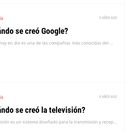
9 AÑOS AGO
ÍA
ndo se creó Google?
Google hoy en día es una de las compañías más conocidas del mundo. Es la principal subsidiaria de la multinacional estadounidense Alphabet Inc., especializada en servicios y productos...
9 AÑOS AGO
ÍA
ndo se creó la televisión?
La televisión es un sistema diseñado para la transmisión y recepción de imágenes y sonido que simulan un movimiento ¿Cuándo se creó la televisión?. La transmisión es efectuada...