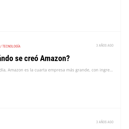
3 AÑOS AGO
/
TECNOLOGÍA
ndo se creó Amazon?
Hoy en día, Amazon es la cuarta empresa más grande, con ingresos anuales de 513.000 millones de dólares. Pero esto no siempre fue así. Amazon empezó en un...
3 AÑOS AGO