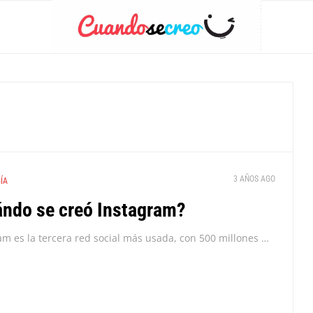
3 AÑOS AGO
ÍA
ndo se creó Instagram?
Instagram es la tercera red social más usada, con 500 millones de usuarios activos al día. Tú mismo puede que utilices esta app a diario. Pero ¿sabes cuándo...