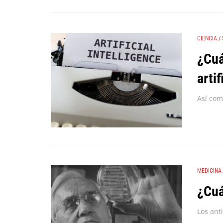
CIENCIA
/
¿Cuá
artif
MEDICINA
¿Cuá